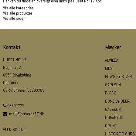
Her kan du finde en oversigt over links på Huset No. 17 ApS.
Vis alle kategorier
Vis alle produkter
Vis alle sider
Kontakt
Mærker
HUSET NO. 17
ALVILDA
Nygade 17
BIBS
6950 Ringkøbing
BOWS BY STÆR
Danmark
CARLSEN
CVR-nummer
:
35233709
DJECO
DONE BY DEER
93601722
GAVEKORT
:
mail@husetno17.dk
GOBABYGO
GRUNT
VI ER SOCIALE
HISTOIRE D OURS