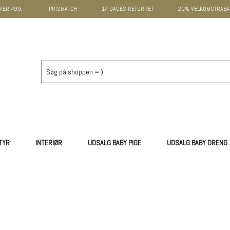
VER 499,-
PRISMATCH
14 DAGES RETURRET
20% VELKOMSTRABAT
TYR
INTERIØR
UDSALG BABY PIGE
UDSALG BABY DRENG