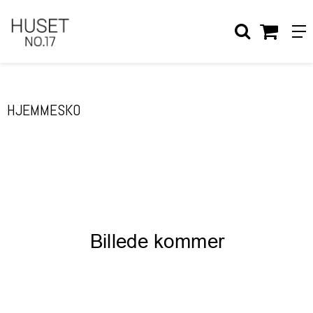
Forside
/
Shop
/
TØJ & SKO
/
SKO
/
HJEMMESKO
HJEMMESKO