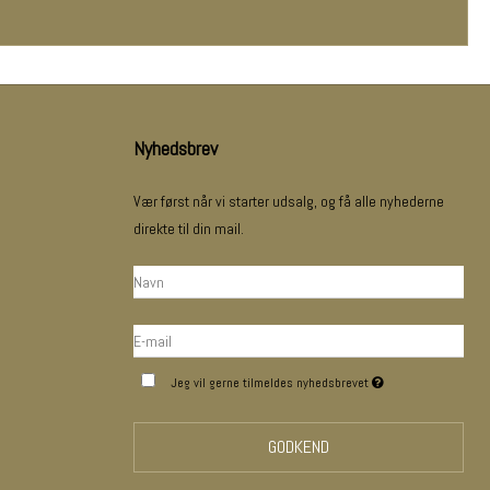
Nyhedsbrev
Vær først når vi starter udsalg, og få alle nyhederne
direkte til din mail.
Jeg vil gerne tilmeldes nyhedsbrevet
GODKEND