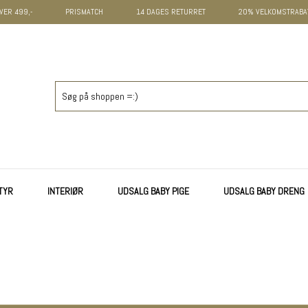
VER 499,-
PRISMATCH
14 DAGES RETURRET
20% VELKOMSTRABAT
TYR
INTERIØR
UDSALG BABY PIGE
UDSALG BABY DRENG