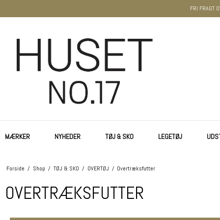
FRI FRAGT O
MÆRKER
NYHEDER
TØJ & SKO
LEGETØJ
UDS
Forside
/
Shop
/
TØJ & SKO
/
OVERTØJ
/
Overtræksfutter
OVERTRÆKSFUTTER