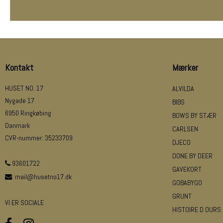
Kontakt
Mærker
HUSET NO. 17
ALVILDA
Nygade 17
BIBS
6950 Ringkøbing
BOWS BY STÆR
Danmark
CARLSEN
CVR-nummer
:
35233709
DJECO
DONE BY DEER
93601722
GAVEKORT
:
mail@husetno17.dk
GOBABYGO
GRUNT
VI ER SOCIALE
HISTOIRE D OURS