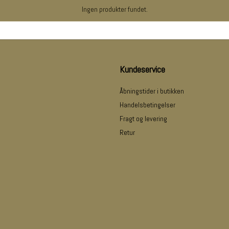
Ingen produkter fundet.
Kundeservice
Åbningstider i butikken
Handelsbetingelser
Fragt og levering
Retur