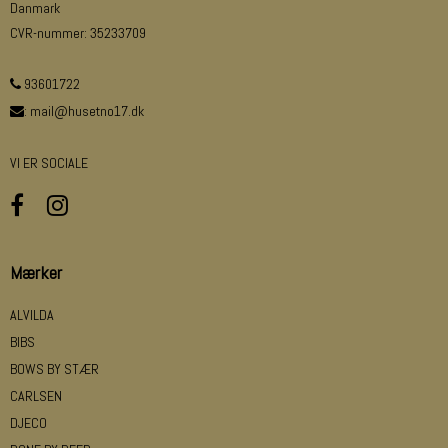
Danmark
CVR-nummer
:
35233709
93601722
:
mail@husetno17.dk
VI ER SOCIALE
Mærker
ALVILDA
BIBS
BOWS BY STÆR
CARLSEN
DJECO