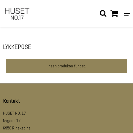
Forside
/
Shop
LYKKEPOSE
Ingen produkter fundet.
Kontakt
HUSET NO. 17
Nygade 17
6950 Ringkøbing