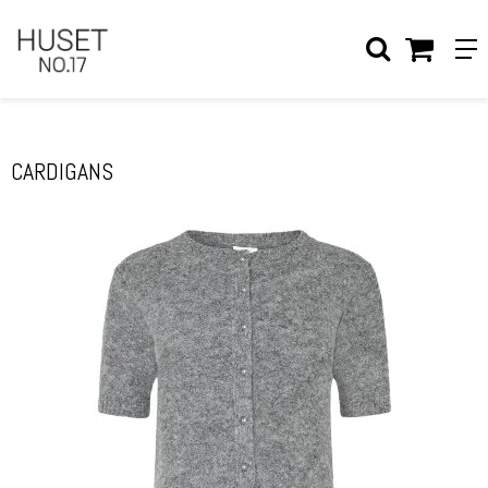
Forside
/
Shop
/
TØJ & SKO
/
OVERDELE
/
Cardigans
CARDIGANS