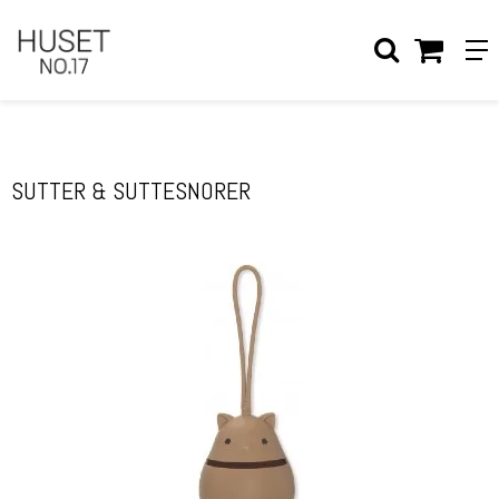
Forside
/
Shop
/
UDSTYR
/
SOVETID
/
Sutter & Suttesnorer
SUTTER & SUTTESNORER